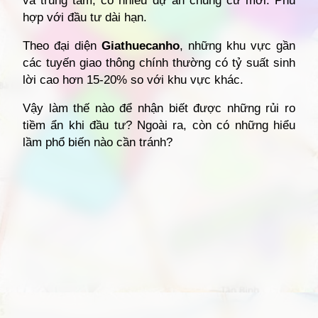
và trung tâm, có nhiều dự án chung cư mới. Phù
hợp với đầu tư dài hạn.
Theo đại diện
Giathuecanho
, những khu vực gần
các tuyến giao thông chính thường có tỷ suất sinh
lời cao hơn 15-20% so với khu vực khác.
Vậy làm thế nào để nhận biết được những rủi ro
tiềm ẩn khi đầu tư? Ngoài ra, còn có những hiểu
lầm phổ biến nào cần tránh?
Đang mở
https://giathuecanho.net/kien-thuc-bds/vi-tri-khu-vuc/ban-do-quan-12/