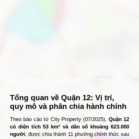
Đang mở
https://giathuecanho.net/kien-thuc-bds/vi-tri-khu-vuc/ban-do-quan-12/
Tổng quan về Quận 12: Vị trí,
quy mô và phân chia hành chính
Theo báo cáo từ City Property (07/2025),
Quận 12
có diện tích 53 km² và dân số khoảng 623.000
người
, được chia thành 11 phường chính thức sau