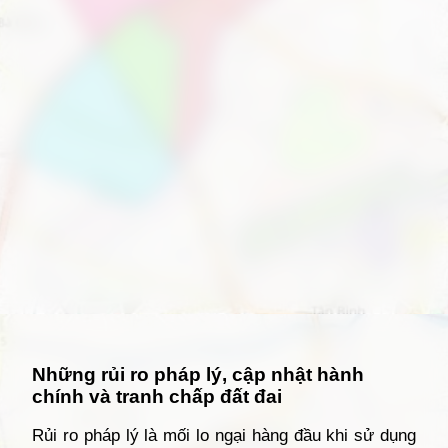
Đang mở
https://giathuecanho.net/kien-thuc-bds/vi-tri-khu-vuc/ban-do-quan-12/
Những rủi ro pháp lý, cập nhật hành
chính và tranh chấp đất đai
Rủi ro pháp lý là mối lo ngại hàng đầu khi sử dụng