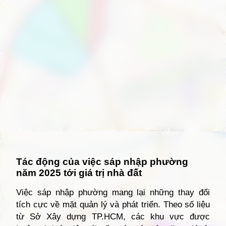
Đang mở
https://giathuecanho.net/kien-thuc-bds/vi-tri-khu-vuc/ban-do-quan-12/
Tác động của việc sáp nhập phường
năm 2025 tới giá trị nhà đất
Việc sáp nhập phường mang lại những thay đổi
tích cực về mặt quản lý và phát triển. Theo số liệu
từ Sở Xây dựng TP.HCM, các khu vực được