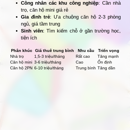
Công nhân các khu công nghiệp
: Cần nhà
trọ, căn hộ mini giá rẻ
Gia đình trẻ
: Ưa chuộng căn hộ 2-3 phòng
ngủ, giá tầm trung
Sinh viên
: Tìm kiếm chỗ ở gần trường học,
tiện ích
Phân khúc
Giá thuê trung bình
Nhu cầu
Triển vọng
Nhà trọ
1,5-3 triệu/tháng
Rất cao
Tăng mạnh
Căn hộ mini
3-6 triệu/tháng
Cao
Ổn định
Căn hộ 2PN
6-10 triệu/tháng
Trung bình
Tăng dần