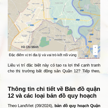
Đặc điểm vị trí địa lý và vai trò kết nối vùng
Liệu vị trí đặc biệt này có tạo ra lợi thế cạnh tranh
cho thị trường bất động sản Quận 12? Tiếp theo,
chúng ta sẽ tìm hiểu về các loại bản đồ và quy
Đang mở
https://giathuecanho.net/kien-thuc-bds/vi-tri-khu-vuc/ban-do-quan-12/
hoạch chi tiết.
Thông tin chi tiết về Bản đồ quận
12 và các loại bản đồ quy hoạch
Theo LandViet (09/2024),
bản đồ quy hoạch Quận