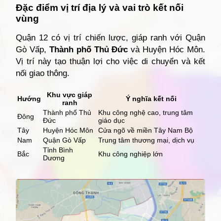
Đặc điểm vị trí địa lý và vai trò kết nối
vùng
Quận 12 có vị trí chiến lược, giáp ranh với Quận
Gò Vấp,
Thành phố Thủ Đức
và Huyện Hóc Môn.
Vị trí này tạo thuận lợi cho việc di chuyển và kết
nối giao thông.
Khu vực giáp
Hướng
Ý nghĩa kết nối
ranh
Thành phố Thủ
Khu công nghệ cao, trung tâm
Đông
Đức
giáo dục
Tây
Huyện Hóc Môn
Cửa ngõ về miền Tây Nam Bộ
Nam
Quận Gò Vấp
Trung tâm thương mại, dịch vụ
Tỉnh Bình
Bắc
Khu công nghiệp lớn
Dương