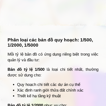
Đang mở
https://giathuecanho.net/kien-thuc-bds/vi-tri-khu-vuc/ban-do-quan-12/
Phân loại các bản đồ quy hoạch: 1/500,
1/2000, 1/5000
Mỗi tỷ lệ bản đồ có ứng dụng riêng biệt trong việc
quản lý và đầu tư:
Bản đồ tỷ lệ 1/500
là loại chi tiết nhất, thường
được sử dụng cho:
Quy hoạch chi tiết các dự án cụ thể
Xác định ranh giới thửa đất chính xác
Thiết kế hạ tầng kỹ thuật
Bản đồ tỷ lệ 1/2000
phục vụ cho: