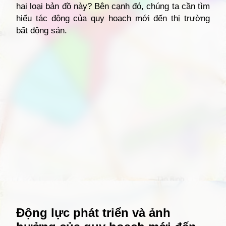
hai loại bản đồ này? Bên cạnh đó, chúng ta cần tìm
hiểu tác động của quy hoạch mới đến thị trường
bất động sản.
Đang mở
https://giathuecanho.net/kien-thuc-bds/vi-tri-khu-vuc/ban-do-quan-12/
Động lực phát triển và ảnh