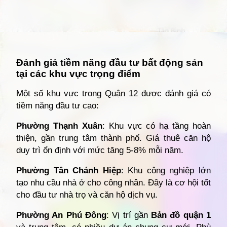
Đang mở
https://giathuecanho.net/kien-thuc-bds/vi-tri-khu-vuc/ban-do-quan-12/
Đánh giá tiềm năng đầu tư bất động sản
tại các khu vực trọng điểm
Một số khu vực trong Quận 12 được đánh giá có
tiềm năng đầu tư cao:
Phường Thạnh Xuân
: Khu vực có hạ tầng hoàn
thiện, gần trung tâm thành phố. Giá thuê căn hộ
duy trì ổn định với mức tăng 5-8% mỗi năm.
Phường Tân Chánh Hiệp
: Khu công nghiệp lớn
tạo nhu cầu nhà ở cho công nhân. Đây là cơ hội tốt
cho đầu tư nhà trọ và căn hộ dịch vụ.
Phường An Phú Đông
: Vị trí gần
Bản đồ quận 1