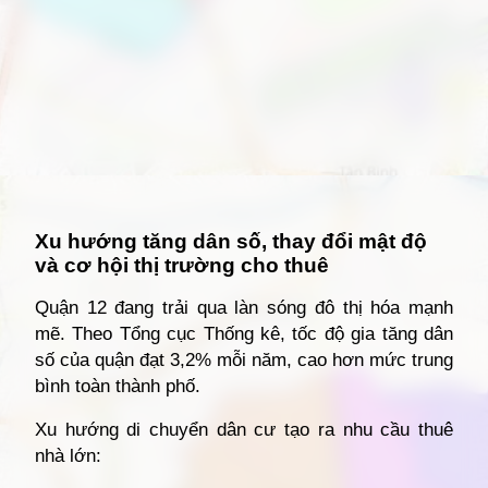
Đang mở
https://giathuecanho.net/kien-thuc-bds/vi-tri-khu-vuc/ban-do-quan-12/
Xu hướng tăng dân số, thay đổi mật độ
và cơ hội thị trường cho thuê
Quận 12 đang trải qua làn sóng đô thị hóa mạnh
mẽ. Theo Tổng cục Thống kê, tốc độ gia tăng dân
số của quận đạt 3,2% mỗi năm, cao hơn mức trung
bình toàn thành phố.
Xu hướng di chuyển dân cư tạo ra nhu cầu thuê
nhà lớn: