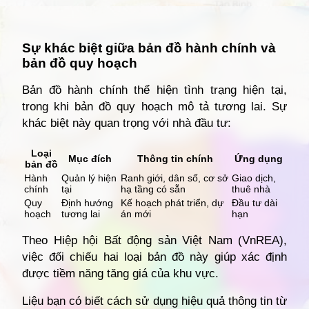
Đang mở
https://giathuecanho.net/kien-thuc-bds/vi-tri-khu-vuc/ban-do-quan-12/
Sự khác biệt giữa bản đồ hành chính và
bản đồ quy hoạch
Bản đồ hành chính thể hiện tình trạng hiện tại,
trong khi bản đồ quy hoạch mô tả tương lai. Sự
khác biệt này quan trọng với nhà đầu tư:
Loại
Mục đích
Thông tin chính
Ứng dụng
bản đồ
Hành
Quản lý hiện
Ranh giới, dân số, cơ sở
Giao dịch,
chính
tại
hạ tầng có sẵn
thuê nhà
Quy
Định hướng
Kế hoạch phát triển, dự
Đầu tư dài
hoạch
tương lai
án mới
hạn
Theo Hiệp hội Bất động sản Việt Nam (VnREA),
việc đối chiếu hai loại bản đồ này giúp xác định
được tiềm năng tăng giá của khu vực.
Liệu bạn có biết cách sử dụng hiệu quả thông tin từ