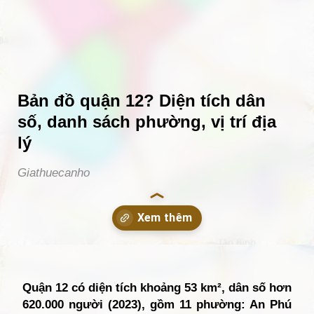
Bản đồ quận 12? Diện tích dân
số, danh sách phường, vị trí địa
lý
Giathuecanho
Đang mở
https://giathuecanho.net/kien-thuc-bds/vi-tri-khu-vuc/ban-do-quan-12/
Quận 12 có diện tích khoảng 53 km², dân số hơn
620.000 người (2023), gồm 11 phường: An Phú