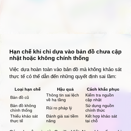
Đang mở
https://giathuecanho.net/kien-thuc-bds/vi-tri-khu-vuc/ban-do-quan-12/
Hạn chế khi chỉ dựa vào bản đồ chưa cập
nhật hoặc không chính thống
Việc dựa hoàn toàn vào bản đồ mà không khảo sát
thực tế có thể dẫn đến những quyết định sai lầm:
Loại hạn chế
Hậu quả
Cách khắc phục
Thông tin sai lệch
Kiểm tra nguồn
Bản đồ cũ
về hạ tầng
cập nhật
Bản đồ không
Sử dụng nguồn
Rủi ro pháp lý
chính thống
chính thức
Thiếu khảo sát
Đánh giá sai tiềm
Kết hợp khảo sát
thực tế
năng
tại chỗ