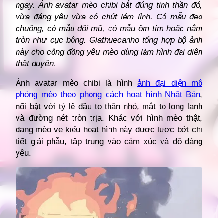
ngay. Ảnh avatar mèo chibi bắt đúng tinh thần đó,
vừa đáng yêu vừa có chút lém lỉnh. Có mẫu đeo
chuông, có mẫu đội mũ, có mẫu ôm tim hoặc nằm
tròn như cục bông. Giathuecanho tổng hợp bộ ảnh
này cho cộng đồng yêu mèo dùng làm hình đại diện
thật duyên.
Ảnh avatar mèo chibi là hình
ảnh đại diện mô
phỏng mèo theo phong cách hoạt hình Nhật Bản
,
nổi bật với tỷ lệ đầu to thân nhỏ, mắt to long lanh
và đường nét tròn trịa. Khác với hình mèo thật,
dạng mèo vẽ kiểu hoạt hình này được lược bớt chi
tiết giải phẫu, tập trung vào cảm xúc và độ đáng
yêu.