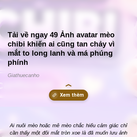
Tải về ngay 49 Ảnh avatar mèo
chibi khiến ai cũng tan chảy vì
mắt to long lanh và má phúng
phính
Giathuecanho
Đang mở
https://giathuecanho.net/avatar/anh-meo-chibi/
Ai nuôi mèo hoặc mê mèo chắc hiểu cảm giác chỉ
cần thấy một đôi mắt tròn xoe là đã muốn lưu ảnh