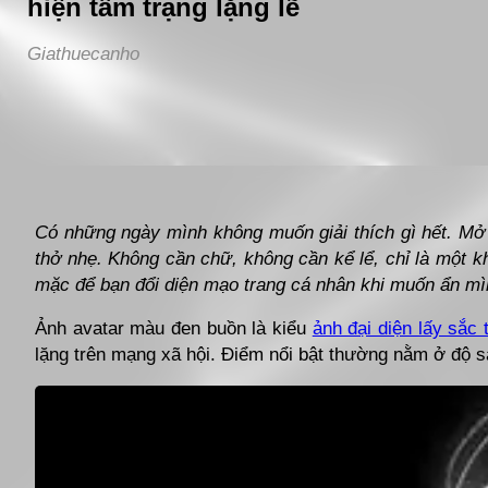
hiện tâm trạng lặng lẽ
Giathuecanho
Đang mở
https://giathuecanho.net/avatar/anh-mau-den-bu
Có những ngày mình không muốn giải thích gì hết. Mở
thở nhẹ. Không cần chữ, không cần kể lể, chỉ là một k
mặc để bạn đổi diện mạo trang cá nhân khi muốn ẩn mì
Ảnh avatar màu đen buồn là kiểu
ảnh đại diện lấy sắc 
lặng trên mạng xã hội. Điểm nổi bật thường nằm ở độ sá