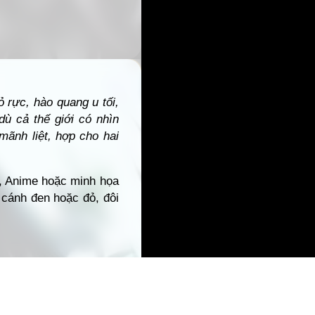
 rực, hào quang u tối,
dù cả thế giới có nhìn
mãnh liệt, hợp cho hai
rt, Anime hoặc minh họa
 cánh đen hoặc đỏ, đôi
úp tăng cảm giác gần