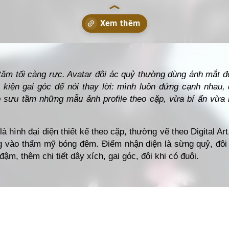
thuecanho.net/avatar/anh-doi-ac-quy/
 tăm tối càng rực. Avatar đôi ác quỷ thường dùng ánh mắt đỏ
kiện gai góc để nói thay lời: mình luôn đứng cạnh nhau, 
 sưu tầm những mẫu ảnh profile theo cặp, vừa bí ẩn vừa 
là hình đại diện thiết kế theo cặp, thường vẽ theo Digital A
g vào thẩm mỹ bóng đêm. Điểm nhận diện là sừng quỷ, đôi
m, thêm chi tiết dây xích, gai góc, đôi khi có đuôi.
r Đôi Anime
lãng mạn nét vẽ mềm mại cùng gam màu dịu gi