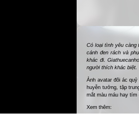
Đang mở
https://gia
Có loại tình yêu càng
cánh đen rách và phụ 
khác đi. Giathuecanho
người thích khác biệt.
Ảnh avatar đôi ác quỷ 
huyễn tưởng, tập trun
mắt màu máu hay tím đậ
Xem thêm:
Trọn bộ 194 Ảnh
Avata
gũi trực tuyến