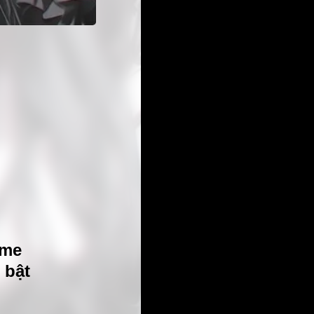
ime
 bật