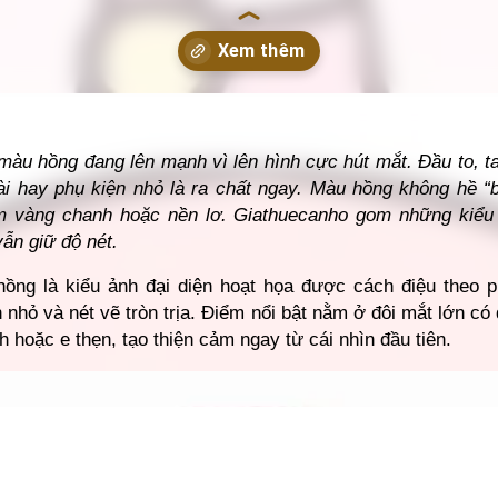
thuecanho.net/avatar/anh-chibi-nu-mau-hong/
 màu hồng đang lên mạnh vì lên hình cực hút mắt. Đầu to, t
i hay phụ kiện nhỏ là ra chất ngay. Màu hồng không hề “
m vàng chanh hoặc nền lơ. Giathuecanho gom những kiểu 
ẫn giữ độ nét.
ng là kiểu ảnh đại diện hoạt họa được cách điệu theo 
 nhỏ và nét vẽ tròn trịa. Điểm nổi bật nằm ở đôi mắt lớn c
h hoặc e thẹn, tạo thiện cảm ngay từ cái nhìn đầu tiên.