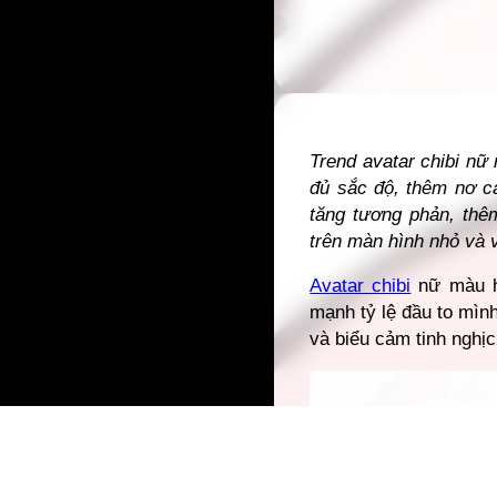
Đang mở
https://gia
Trend avatar chibi nữ
đủ sắc độ, thêm nơ cà
tăng tương phản, thê
trên màn hình nhỏ và v
Avatar chibi
nữ màu hồ
mạnh tỷ lệ đầu to mình
và biểu cảm tinh nghịc