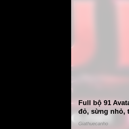
Full bộ 91 Ava
đỏ, sừng nhỏ, 
Giathuecanho