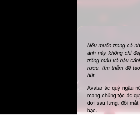
Đang mở
https://gia
Nếu muốn trang cá nhâ
ảnh này không chỉ đẹ
trăng máu và hậu cảnh
rượu, tím thẫm để tạ
hút.
Avatar ác quỷ ngầu nữ
mang chủng tộc ác qu
dơi sau lưng, đôi mắt
bạc.