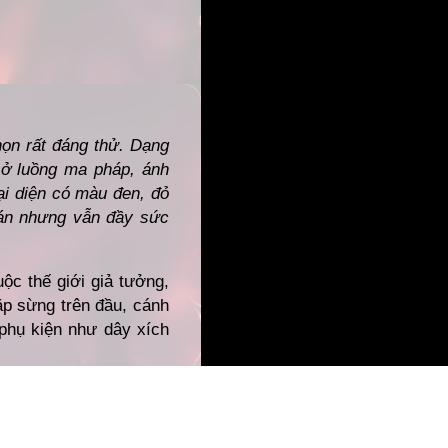
họn rất đáng thử. Dạng
 ở luồng ma pháp, ánh
ại diện có màu đen, đỏ
oán nhưng vẫn đầy sức
ộc thế giới giả tưởng,
p sừng trên đầu, cánh
 phụ kiện như dây xích