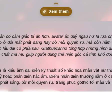
thuecanho.net/avatar/anh-ac-quy-ngau-nu/
n có cảm giác bí ẩn hơn, avatar ác quỷ ngầu nữ là lựa c
p ở đôi mắt phát sáng hay bờ môi quyến rũ, mà còn nằm
 lâu đài cổ phía sau. Giathuecanho tổng hợp những hình đ
o chất ma mị, giúp người dùng thể hiện góc cá tính khó đ
 là kiểu ảnh đại diện kỹ thuật số khắc họa nhân vật nữ thu
ỷ hoặc phản diện hắc ám. Điểm nhận diện thường nằm ở cặ
 phát sáng, bờ môi quyến rũ, trang phục gothic tối màu và